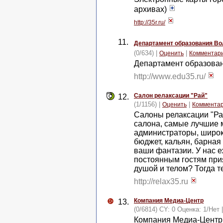
архивах)
http://35r.ru/
11.
Департамент образования Во
(0/634) |
|
Оценить
Комментар
Департамент образован
http://www.edu35.ru/
Салон релаксации "Рай"
12.
(1/1156) |
|
Оценить
Коммента
Салоны релаксации "Ра
салона, самые лучшие 
администраторы, широ
бюджет, кальян, барная
ваши фантазии. У нас 
постоянным гостям при
душой и телом? Тогда т
http://relax35.ru
Компания Медиа-Центр
13.
(0/6814) CY: 0 Оценка:
1
/
Нет
Компания Медиа-Центр 