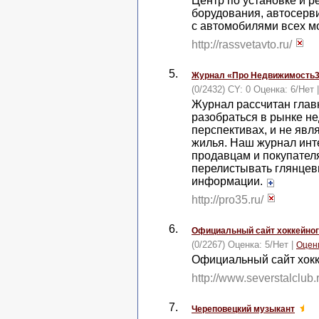
Центр по установке и р
борудования, автосерви
с автомобилями всех м
http://rassvetavto.ru/
5.
Журнал «Про Недвижимость
(0/2432) CY: 0 Оценка:
6
/
Нет
Журнал рассчитан гла
разобраться в рынке не
перспективах, и не яв
жилья. Наш журнал инт
продавцам и покупателя
перелистывать глянцев
информации.
http://pro35.ru/
6.
Официальный сайт хоккейног
(0/2267) Оценка:
5
/
Нет
|
Оцен
Официальный сайт хокк
http://www.severstalclub.
7.
Череповецкий музыкант