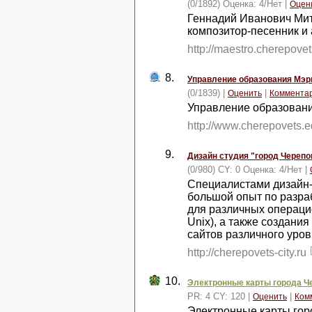
(0/1892) Оценка:
4
/
Нет
|
Оцен
Геннадий Иванович Мит
композитор-песенник и
http://maestro.cherepovets
8.
Управление образования Мэри
(0/1839) |
|
Оценить
Коммента
Управление образован
http://www.cherepovets.
9.
Дизайн студия "город Черепо
(0/980) CY: 0 Оценка:
4
/
Нет
|
Специалистами дизайн-
большой опыт по разра
для различных операци
Unix), а также создани
сайтов различного уро
http://cherepovets-city.ru
10.
Электронные карты города Ч
PR: 4 CY: 120 |
|
Оценить
Ком
Электронные карты гор