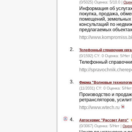
(0/5025) Оценка:
5
/
10.0
|
Оцен
Информация об услуга
покупка, продажа, обм
помещений, земельных 
консультаций по недви
предлагаемых объекта
http://www.kompromiss.b
2.
Телефонный справочник орган
(0/1592) CY: 0 Оценка:
5
/
Нет
Телефонный справочник
http://spravochnik.cherep
3.
Фирма "Волновые технологи
(11/2031) CY: 0 Оценка:
5
/
Нет
Производство и продажа
ретрансляторов, усили
http://www.wtech.ru
4.
Автосервис "Рассвет Авто"
(0/3067) Оценка:
5
/
Нет
|
Оцен