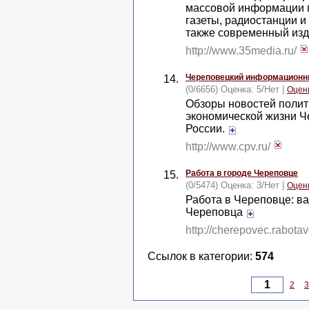
массовой информации п
газеты, радиостанции и
также современный изд
http://www.35media.ru/
Череповецкий информационн
14.
(0/6656) Оценка:
5
/
Нет
|
Оцен
Обзоры новостей полит
экономической жизни Ч
России.
http://www.cpv.ru/
Работа в городе Череповце
15.
(0/5474) Оценка:
3
/
Нет
|
Оцен
Работа в Череповце: в
Череповца
http://cherepovec.rabota
Ссылок в категории:
574
2
3