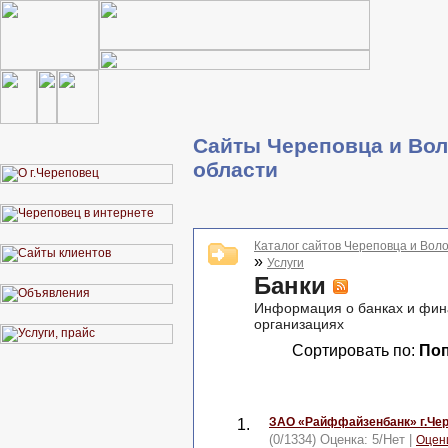
Сайты Череповца и Вол
области
Каталог сайтов Череповца и Воло
»
Услуги
Банки
Информация о банках и фин
организациях
Сортировать по:
По
ЗАО «Райффайзенбанк» г.Че
1.
(0/1334) Оценка:
5
/
Нет
|
Оцен