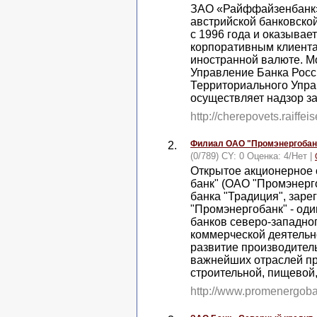
ЗАО «Райффайзенбанк»
австрийской банковско
с 1996 года и оказывае
корпоративным клиентам
иностранной валюте. М
Управление Банка Росс
Территориального Упра
осуществляет надзор з
http://cherepovets.raiffei
Филиал ОАО "Промэнергобанк"
2.
(0/789) CY: 0 Оценка:
4
/
Нет
|
Открытое акционерное
банк" (ОАО "Промэнерго
банка "Традиция", заре
"Промэнергобанк" - од
банков северо-западног
коммерческой деятельн
развитие производител
важнейших отраслей пр
строительной, пищевой,
http://www.promenergoban