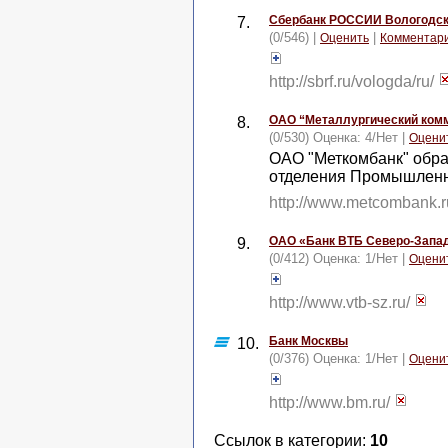
Сбербанк РОССИИ Вологодск
7.
(0/546) |
|
Оценить
Комментар
http://sbrf.ru/vologda/ru/
ОАО “Металлургический комм
8.
(0/530) Оценка:
4
/
Нет
|
Оцени
ОАО "Меткомбанк" образ
отделения Промышленн
http://www.metcombank.r
ОАО «Банк ВТБ Северо-Запа
9.
(0/412) Оценка:
1
/
Нет
|
Оцени
http://www.vtb-sz.ru/
Банк Москвы
10.
(0/376) Оценка:
1
/
Нет
|
Оцени
http://www.bm.ru/
Ссылок в категории:
10