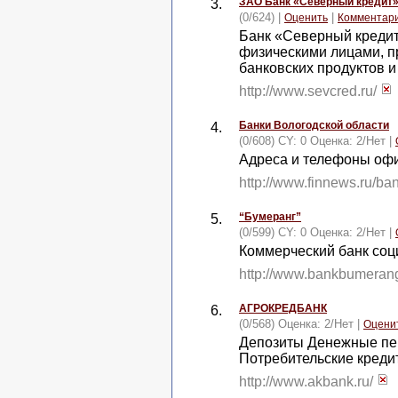
ЗАО Банк «Северный кредит
3.
(0/624) |
|
Оценить
Комментар
Банк «Северный кредит
физическими лицами, п
банковских продуктов и
http://www.sevcred.ru/
Банки Вологодской области
4.
(0/608) CY: 0 Оценка:
2
/
Нет
|
Адреса и телефоны офи
http://www.finnews.ru/b
“Бумеранг”
5.
(0/599) CY: 0 Оценка:
2
/
Нет
|
Коммерческий банк соц
http://www.bankbumerang
АГРОКРЕДБАНК
6.
(0/568) Оценка:
2
/
Нет
|
Оцени
Депозиты Денежные пе
Потребительские креди
http://www.akbank.ru/