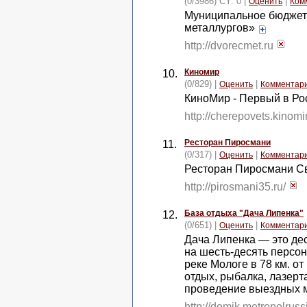
(0/3986) CY: 0 |
|
Оценить
Ком
Муниципальное бюджет
металлургов»
http://dvorecmet.ru
Киномир
10.
(0/829) |
|
Оценить
Комментар
КиноМир - Первый в Ро
http://cherepovets.kinomi
Ресторан Пиросмани
11.
(0/317) |
|
Оценить
Комментар
Ресторан Пиросмани С
http://pirosmani35.ru/
База отдыха "Дача Липенка"
12.
(0/651) |
|
Оценить
Комментар
Дача Липенка — это де
на шесть-десять персо
реке Мологе в 78 км. 
отдых, рыбалка, лазерта
проведение выездных м
http://domik.metropolruss