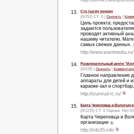
Сто тысяч почему
13.
(0/252) CY: 0 |
|
Оценить
Комм
Цель проекта: предоста
задаются пользователя
проводят активный анал
нашему читателю. Мате
самых свежих данных.
http://www.wantmedia.ru
Развлекательный центр "Изу
14.
(0/428) |
|
Оценить
Комментар
Главное направление д
аппараты для детей и и
караоке-зал и спортбар
http://izumrud-rc.ru/
Карта Череповца и Вологодск
15.
(0/1225) CY: 0 Оценка:
Нет
/
10
Карта Череповца и Вол
организации
http://info35.info