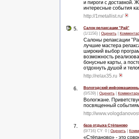
и пироги с доставкой. 
интересные события к
http://1metallist.ru/
Салон релаксации "Рай"
5.
(1/1156) |
|
Оценить
Коммента
Салоны релаксации "Ра
лучшие мастера релакс
широкий выбор програм
возможность реализова
бонусные карты, а пос
отдохнуть душой и тело
http://relax35.ru
Вологодский информационны
6.
(0/539) |
|
Оценить
Комментар
Вологжане. Приветству
посвященный событиям
http://www.vologdanovost
база отдыха Стёпаново
7.
(0/716) CY: 0 |
|
Оценить
Комм
«Стёпаново» - это сов