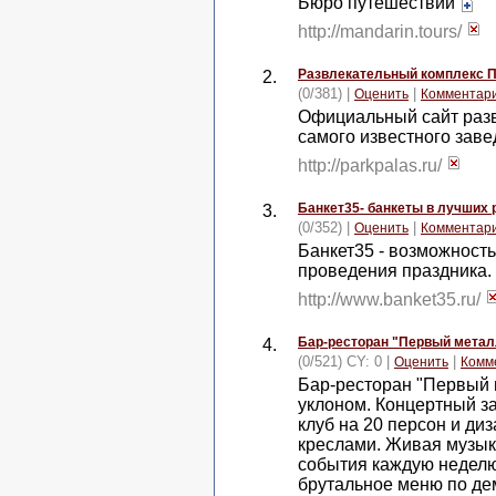
Бюро путешествий
http://mandarin.tours/
Развлекательный комплекс 
2.
(0/381) |
|
Оценить
Комментар
Официальный сайт разв
самого известного зав
http://parkpalas.ru/
Банкет35- банкеты в лучших 
3.
(0/352) |
|
Оценить
Комментар
Банкет35 - возможност
проведения праздника.
http://www.banket35.ru/
Бар-ресторан "Первый метал
4.
(0/521) CY: 0 |
|
Оценить
Комм
Бар-ресторан "Первый 
уклоном. Концертный за
клуб на 20 персон и ди
креслами. Живая музык
события каждую неделю.
брутальное меню по де