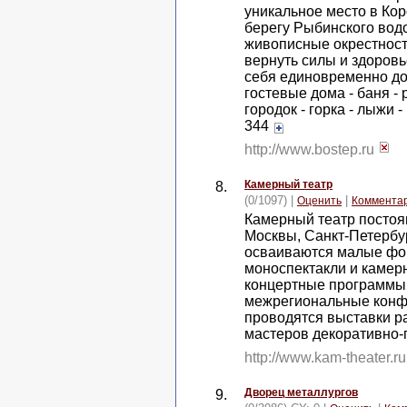
уникальное место в Кор
берегу Рыбинского вод
живописные окрестности
вернуть силы и здоровь
себя единовременно до 
гостевые дома - баня - 
городок - горка - лыжи 
344
http://www.bostep.ru
Камерный театр
8.
(0/1097) |
|
Оценить
Коммента
Камерный театр постоя
Москвы, Санкт-Петербур
осваиваются малые фор
моноспектакли и камер
концертные программы
межрегиональные конфе
проводятся выставки р
мастеров декоративно-
http://www.kam-theater.r
Дворец металлургов
9.