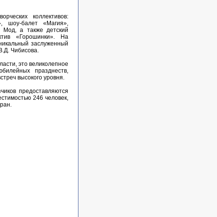
рческих коллективов:
, шоу-балет «Магия»,
 Мод, а также детский
ктив «Горошинки». На
уникальный заслуженный
В.Д. Чибисова.
ласти, это великолепное
юбилейных празднеств,
стреч высокого уровня.
зчиков предоставляются
стимостью 246 человек,
ран.