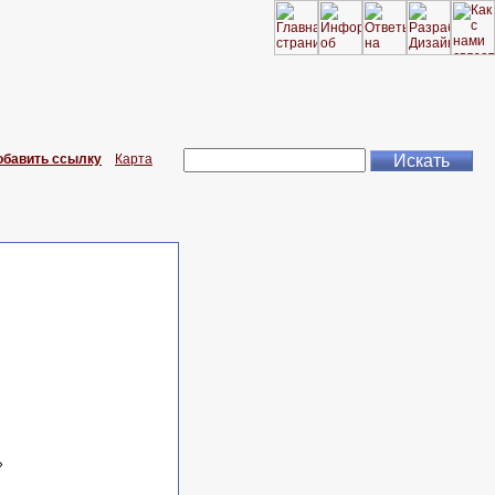
обавить ссылку
Карта
»