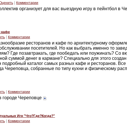
|
Оценить
Комментарии
лектив организует для вас выездную игру в пейнтбол в Че
и кафе
|
ить
Комментарии
знообразие ресторанов и кафе по архитектурному оформле
обслуживании посетителей. Но как выбрать именно то заве
м? Где позавтракать, где пообедать или поужинать? Со вк
ной суммой денег в кармане? Специально для этого создан
н подробный каталог самых разных кафе и ресторанов. Все
да Череповца, собранные по типу кухни и физическому ра
|
ить
Комментарии
 в городе Череповце
туальных Игр "Что?Где?Когда?"
|
ить
Комментарии