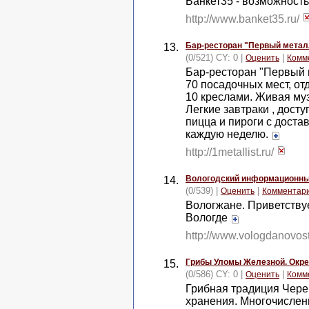
Банкет35 - возможност
http://www.banket35.ru/
Бар-ресторан "Первый метал
13.
(0/521) CY: 0 |
|
Оценить
Комм
Бар-ресторан "Первый м
70 посадочных мест, от
10 креслами. Живая му
Легкие завтраки , дост
пицца и пироги с дост
каждую неделю.
http://1metallist.ru/
Вологодский информационны
14.
(0/539) |
|
Оценить
Комментар
Вологжане. Приветству
Вологде
http://www.vologdanovost
Грибы Уломы Железной. Окре
15.
(0/586) CY: 0 |
|
Оценить
Комм
Грибная традиция Череп
хранения. Многочисле