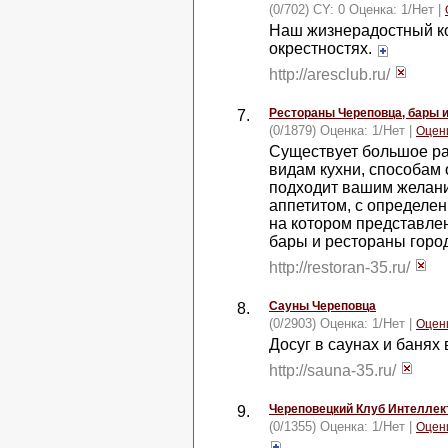
(0/702) CY: 0 Оценка:
1
/
Нет
|
Наш жизнерадостный кол
окрестностях.
http://aresclub.ru/
Рестораны Череповца, бары 
7.
(0/1879) Оценка:
1
/
Нет
|
Оцен
Существует большое ра
видам кухни, способам 
подходит вашим желания
аппетитом, с определен
на котором представле
бары и рестораны горо
http://restoran-35.ru/
Сауны Череповца
8.
(0/2903) Оценка:
1
/
Нет
|
Оцен
Досуг в саунах и банях
http://sauna-35.ru/
Череповецкий Клуб Интеллек
9.
(0/1355) Оценка:
1
/
Нет
|
Оцен