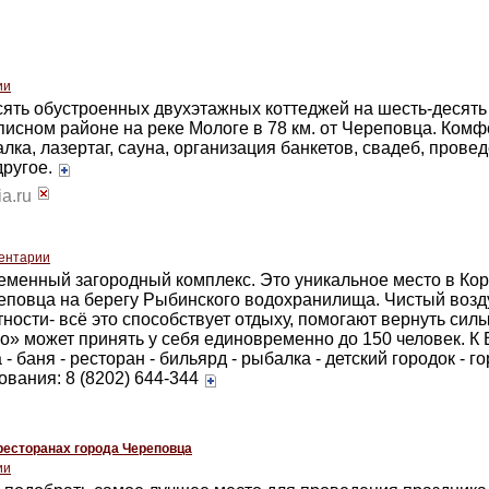
ии
сять обустроенных двухэтажных коттеджей на шесть-десять
исном районе на реке Мологе в 78 км. от Череповца. Ком
лка, лазертаг, сауна, организация банкетов, свадеб, пров
другое.
ia.ru
ентарии
ременный загородный комплекс. Это уникальное место в Ко
ереповца на берегу Рыбинского водохранилища. Чистый возд
ности- всё это способствует отдыху, помогают вернуть силы
о» может принять у себя единовременно до 150 человек. К
- баня - ресторан - бильярд - рыбалка - детский городок - го
вания: 8 (8202) 644-344
ресторанах города Череповца
ии