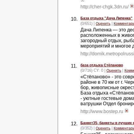
http://cher-chgk.3dn.ru/
База отдыха "Дача Липенка"
10.
(0/651) |
|
Оценить
Комментар
Дача Липенка — это де
расположенных в живоп
загородный отдых, рыба
мероприятий и многое 
http://domik.metropolruss
база отдыха Стёпаново
11.
(0/716) CY: 0 |
|
Оценить
Комм
«Стёпаново» - это сов
районе в 70 км от г. Ч
бор, живописные окрест
База отдыха «Стёпанов
- уютные гостевые дома 
ватрушки Отдел брониро
http://www.bostep.ru
Банкет35- банкеты в лучших 
12.
(0/352) |
|
Оценить
Комментар