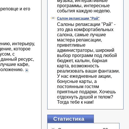
музыка, интерактивные
программы, интересные
реповце и его
события каждую неделю.
Салон релаксации "Рай"
Салоны релаксации "Рай" -
это два комфортабельных
салона, самые лучшие
мастера релаксации,
нию, интерьеру,
приветливые
дение, которое
администраторы, широкий
усом, с
выбор программ под любой
 данный ресурс,
бюджет, кальян, барная
 лучшие кафе,
карта, возможность
сположению.
реализовать ваши фантазии.
У нас ежедневные акции,
бонусные карты, а
постоянным гостям
приятные подарки. Хочешь
отдохнуть душой и телом?
Тогда тебе к нам!
Статистика