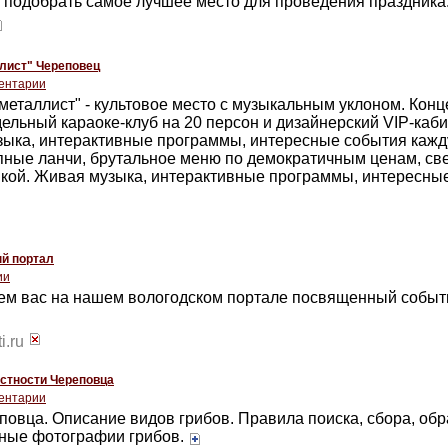
ь подобрать самое лучшее место для проведения праздника
лист" Череповец
ентарии
еталлист" - культовое место с музыкальным уклоном. Конц
дельный караоке-клуб на 20 персон и дизайнерский VIP-каби
зыка, интерактивные программы, интересные события кажд
упные ланчи, брутальное меню по демократичным ценам, св
авкой. Живая музыка, интерактивные программы, интересны
й портал
ии
ем вас на нашем вологодском портале посвященный событ
i.ru
стности Череповца
ентарии
овца. Описание видов грибов. Правила поиска, сбора, обр
нные фотографии грибов.