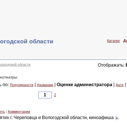
огодской области
Каталог
Д
ологодской области
Отображать:
инотеатры
ь по:
|
|
Оценке администратора
|
|
Популярности
Названию
Дате
2
|
ить
Комментарии
тих г. Череповца и Вологодской области, киноафиша