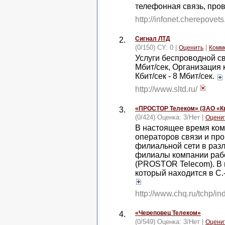
телефонная связь, про
http://infonet.cherepovets
Сигнал ЛТД
2.
(0/150) CY: 0 |
|
Оценить
Комм
Услуги беспроводной св
Мбит/сек, Организация
Кбит/сек - 8 Мбит/сек.
http://www.sltd.ru/
«ПРОСТОР Телеком» (ЗАО «К
3.
(0/424) Оценка:
3
/
Нет
|
Оцени
В настоящее время ком
операторов связи и про
филиальной сети в разл
филиалы компании раб
(PROSTOR Telecom). В 
который находится в С.
http://www.chq.ru/tchp/in
«Череповец Телеком»
4.
(0/549) Оценка:
3
/
Нет
|
Оцени