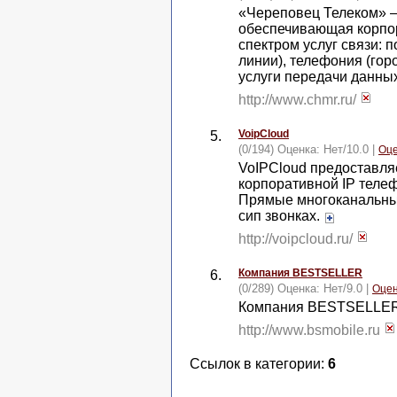
«Череповец Телеком» —
обеспечивающая корпо
спектром услуг связи: 
линии), телефония (гор
услуги передачи данны
http://www.chmr.ru/
VoipCloud
5.
(0/194) Оценка:
Нет
/
10.0
|
Оце
VoIPCloud предоставля
корпоративной IP телеф
Прямые многоканальны
сип звонках.
http://voipcloud.ru/
Компания BESTSELLER
6.
(0/289) Оценка:
Нет
/
9.0
|
Оцен
Компания BESTSELLER 
http://www.bsmobile.ru
Ссылок в категории:
6