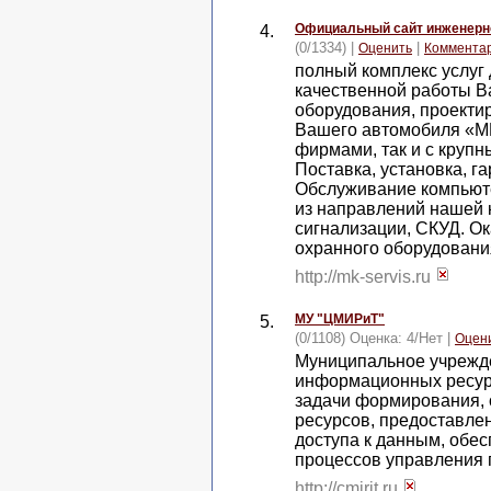
Официальный сайт инженерно
4.
(0/1334) |
|
Оценить
Коммента
полный комплекс услуг 
качественной работы В
оборудования, проекти
Вашего автомобиля «МК
фирмами, так и с кру
Поставка, установка, г
Обслуживание компьюте
из направлений нашей 
сигнализации, СКУД. О
охранного оборудовани
http://mk-servis.ru
МУ "ЦМИРиТ"
5.
(0/1108) Оценка:
4
/
Нет
|
Оцен
Муниципальное учрежд
информационных ресур
задачи формирования,
ресурсов, предоставле
доступа к данным, обе
процессов управления 
http://cmirit.ru