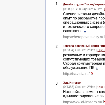
1.
Дизайн студия "город Черепо
(0/980) CY: 0 Оценка:
4
/
Нет
|
Специалистами дизайн-
опыт по разработке пр
операционных систем (с
и технического сопров
сложности.
http://cherepovets-city.ru
Торгово-сервисный центр "Ви
2.
(0/3334) Оценка:
2
/
Нет
|
Оцен
розничные и корпорати
сопутствующих товаров,
Скорая компьютерная п
обслуживание ПК
http://tscvista.ru/
Эль Интегро
3.
(0/1383) Оценка:
2
/
Нет
|
Оцен
Настройка и ремонт ко
администрирование вы
http://www.el-integro.ru/