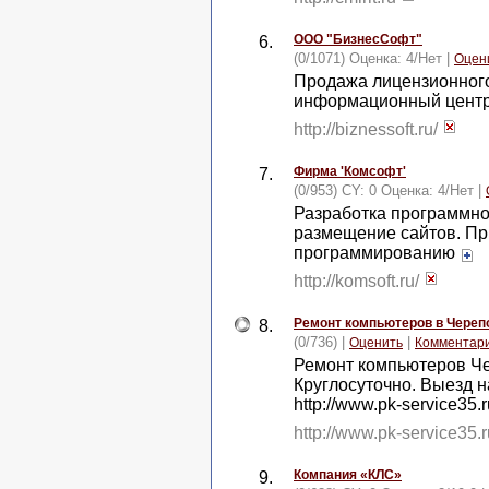
ООО "БизнесСофт"
6.
(0/1071) Оценка:
4
/
Нет
|
Оцен
Продажа лицензионного
информационный центр
http://biznessoft.ru/
Фирма 'Комсофт'
7.
(0/953) CY: 0 Оценка:
4
/
Нет
|
Разработка программног
размещение сайтов. Пр
программированию
http://komsoft.ru/
Ремонт компьютеров в Черепо
8.
(0/736) |
|
Оценить
Комментар
Ремонт компьютеров Че
Круглосуточно. Выезд на
http://www.pk-service35.
http://www.pk-service35.
Компания «КЛС»
9.