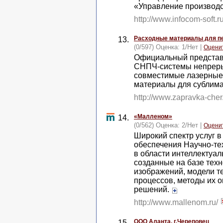
«Управление производ
http://www.infocom-soft.r
Расходные материалы для п
13.
(0/597) Оценка:
1
/
Нет
|
Оцени
Официальный представи
СНПЧ-cистемы непреры
совместимые лазерные 
материалы для сублим
http://www.zapravka-cher
«Малленом»
14.
(0/562) Оценка:
2
/
Нет
|
Оцени
Широкий спектр услуг в
обеспечения Научно-те
в области интеллектуал
созданные на базе тех
изображений, модели т
процессов, методы их 
решений.
http://www.mallenom.ru/
ООО Аланта, г.Череповец
15.