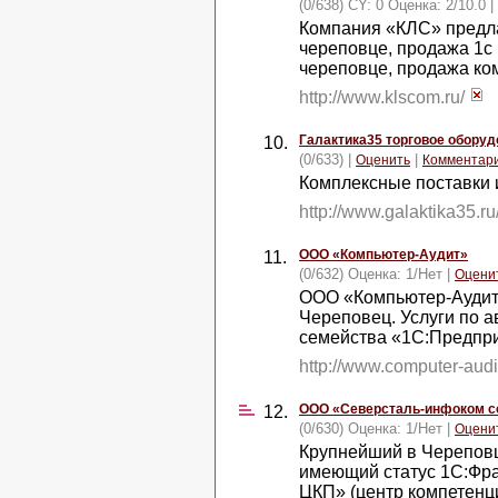
(0/638) CY: 0 Оценка:
2
/
10.0
|
Компания «КЛС» предла
череповце, продажа 1с 
череповце, продажа ко
http://www.klscom.ru/
Галактика35 торговое обору
10.
(0/633) |
|
Оценить
Комментар
Комплексные поставки 
http://www.galaktika35.ru
ООО «Компьютер-Аудит»
11.
(0/632) Оценка:
1
/
Нет
|
Оцени
ООО «Компьютер-Аудит
Череповец. Услуги по а
семейства «1С:Предпр
http://www.computer-audi
ООО «Северсталь-инфоком 
12.
(0/630) Оценка:
1
/
Нет
|
Оцени
Крупнейший в Черепов
имеющий статус 1С:Фра
ЦКП» (центр компетенц