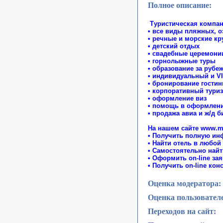
Полное описание:
Т
уристическая компа
• все виды пляжных, 
• речные и морские к
• детский отдых
• свадебные церемони
• горнолыжные туры
• образование за рубе
• индивидуальный и V
• бронирование гостин
• корпоративный тури
• оформление виз
• помощь в оформлени
• продажа авиа и ж/д б
На нашем сайте www.m
• Получить полную ин
• Найти отель в любой
• Самостоятельно найт
• Оформить on-line за
• Получить on-line к
Оценка модератора:
Оценка пользовател
Переходов на сайт: