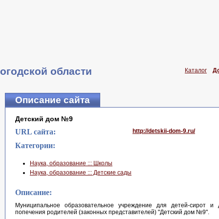
огодской области
Каталог
Д
Описание сайта
Детский дом №9
URL сайта:
http://detskii-dom-9.ru/
Категории:
Наука, образование ::: Школы
Наука, образование ::: Детские сады
Описание:
Муниципальное образовательное учреждение для детей-сирот и 
попечения родителей (законных представителей) "Детский дом №9".