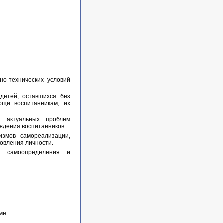
но-технических условий
детей, оставшихся без
ощи воспитанникам, их
я актуальных проблем
ждения воспитанников.
измов самореализации,
овления личности.
о самоопределения и
ме.